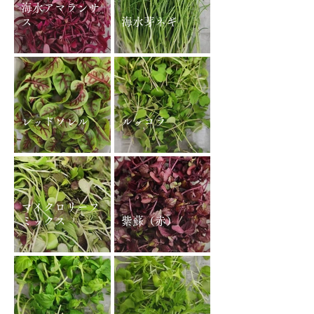
海水アマランサ
ス
海水芽ネギ
レッドソレル
ルッコラ
マイクロリーフ
ミックス
紫蘇（赤）