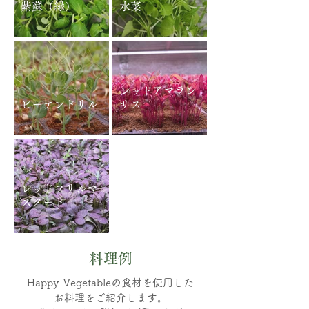
紫蘇（緑）
水菜
レッドアマラン
ビーテンドリル
サス
レッドフリルマ
スタード
料理例
​Happy Vegetableの食材を使用した
お料理をご紹介します。