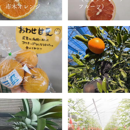
市木オレンジ
フルーツ）
尾鷲甘夏
ハウスせとか