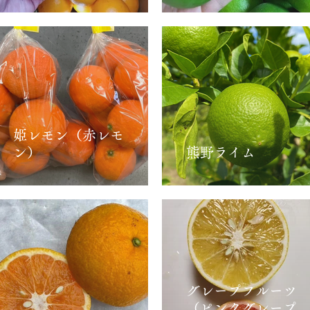
姫レモン（赤レモ
ン）
熊野ライム
グレープフルーツ
（ピンクグレープ