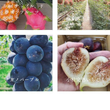
パイナップル、ド
ラゴンフルーツ、
ライチ
空中スイカ
ナガノパープル
小粒完熟いちじく